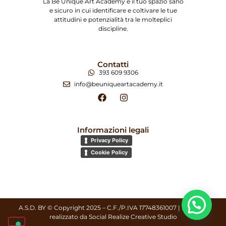
La Be Unique Art Academy è il tuo spazio sano
e sicuro in cui identificare e coltivare le tue
attitudini e potenzialità tra le molteplici
discipline.
Contatti
393 609 9306
info@beuniqueartacademy.it
Informazioni legali
Privacy Policy
Cookie Policy
A.S.D. BY © Copyright 2025 – C.F./P.IVA 17748361007 | Sito web
realizzato da
Social Realize Creative Studio