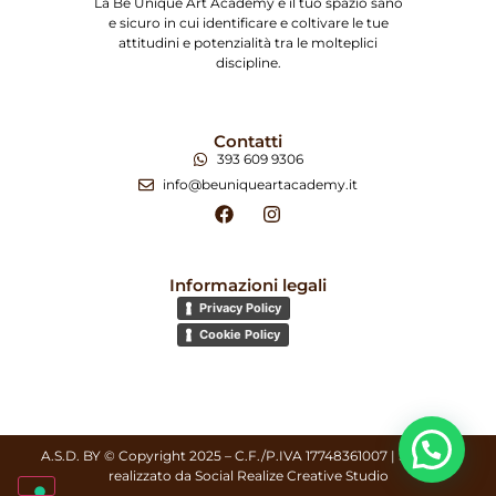
La Be Unique Art Academy è il tuo spazio sano
e sicuro in cui identificare e coltivare le tue
attitudini e potenzialità tra le molteplici
discipline.
Contatti
393 609 9306
info@beuniqueartacademy.it
Informazioni legali
Privacy Policy
Cookie Policy
A.S.D. BY © Copyright 2025 – C.F./P.IVA 17748361007 | Sito web
realizzato da
Social Realize Creative Studio